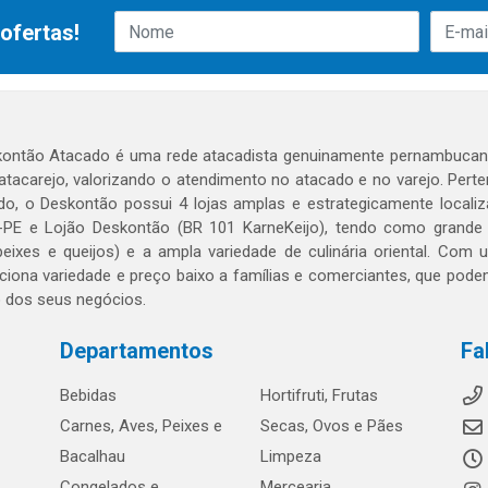
ofertas!
ontão Atacado é uma rede atacadista genuinamente pernambucana
 atacarejo, valorizando o atendimento no atacado e no varejo. Per
o, o Deskontão possui 4 lojas amplas e estrategicamente localiza
PE e Lojão Deskontão (BR 101 KarneKeijo), tendo como grande dif
peixes e queijos) e a ampla variedade de culinária oriental. Com
ciona variedade e preço baixo a famílias e comerciantes, que po
o dos seus negócios.
Departamentos
Fa
Bebidas
Hortifruti, Frutas
Carnes, Aves, Peixes e
Secas, Ovos e Pães
Bacalhau
Limpeza
Congelados e
Mercearia