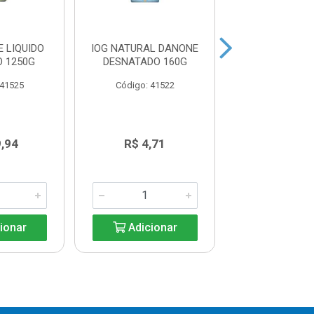
 LIQUIDO
IOG NATURAL DANONE
IOG NATURAL 
 1250G
DESNATADO 160G
INTEGRAL 
 41525
Código: 41522
Código: 41
9,94
R$ 4,71
R$ 5,2
ionar
Adicionar
Adicio