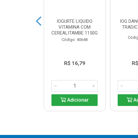
HANDELLE
IOGURTE LIQUIDO
IOG DA
OLATE 8X540G
VITAMINA COM
TRADIC
CEREALITAMBE 1150G
digo: 38972
Códig
Código: 40648
R$ 16,79
R$ 16,79
R$
Adicionar
Adicionar
Ad