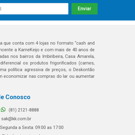
 que conta com 4 lojas no formato “cash and
tencente a KarneKeijo e com mais de 40 anos de
das nos bairros da Imbiribeira, Casa Amarela,
erencial os produtos frigorificados (carnes,
 uma política agressiva de preços, o Deskontão
dem economizar nas compras do lar ou aumentar
le Conosco
(81) 2121-8888
sak@kk.com.br
Segunda a Sexta: 09:00 as 17:00