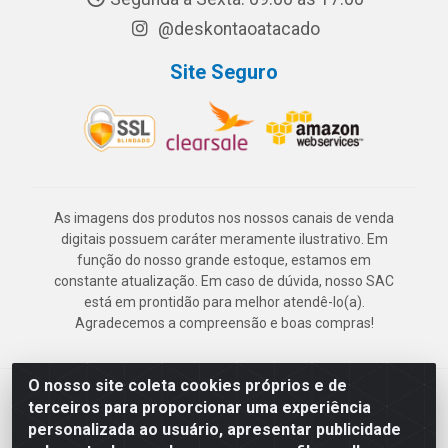
@deskontaoatacado
Site Seguro
As imagens dos produtos nos nossos canais de venda
digitais possuem caráter meramente ilustrativo. Em
função do nosso grande estoque, estamos em
constante atualização. Em caso de dúvida, nosso SAC
está em prontidão para melhor atendê-lo(a).
Agradecemos a compreensão e boas compras!
O nosso site coleta cookies próprios e de
Deskontão Atacado - Av. Marechal Mascarenhas de Morais, 2471 -
terceiros para proporcionar uma experiência
Imbiribeira - Recife/PE - CEP 51.150-001 - CNPJ 24.150.377/0003-
personalizada ao usuário, apresentar publicidade
57