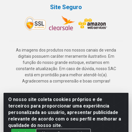
Site Seguro
As imagens dos produtos nos nossos canais de venda
digitais possuem caráter meramente ilustrativo. Em
função do nosso grande estoque, estamos em
constante atualização. Em caso de dúvida, nosso SAC
está em prontidão para melhor atendê-lo(a).
Agradecemos a compreensão e boas compras!
O nosso site coleta cookies próprios e de
Deskontão Atacado - Av. Marechal Mascarenhas de Morais, 2471 -
terceiros para proporcionar uma experiência
Imbiribeira - Recife/PE - CEP 51.150-001 - CNPJ 24.150.377/0003-
personalizada ao usuário, apresentar publicidade
57
relevante de acordo com o seu perfil e melhorar a
qualidade do nosso site.