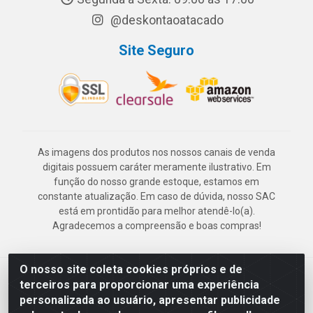
@deskontaoatacado
Site Seguro
As imagens dos produtos nos nossos canais de venda
digitais possuem caráter meramente ilustrativo. Em
função do nosso grande estoque, estamos em
constante atualização. Em caso de dúvida, nosso SAC
está em prontidão para melhor atendê-lo(a).
Agradecemos a compreensão e boas compras!
O nosso site coleta cookies próprios e de
Deskontão Atacado - Av. Marechal Mascarenhas de Morais, 2471 -
terceiros para proporcionar uma experiência
Imbiribeira - Recife/PE - CEP 51.150-001 - CNPJ 24.150.377/0003-
personalizada ao usuário, apresentar publicidade
57