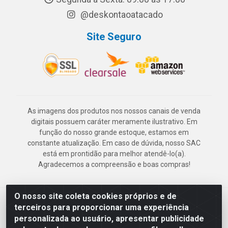
@deskontaoatacado
Site Seguro
As imagens dos produtos nos nossos canais de venda
digitais possuem caráter meramente ilustrativo. Em
função do nosso grande estoque, estamos em
constante atualização. Em caso de dúvida, nosso SAC
está em prontidão para melhor atendê-lo(a).
Agradecemos a compreensão e boas compras!
O nosso site coleta cookies próprios e de
Deskontão Atacado - Av. Marechal Mascarenhas de Morais, 2471 -
terceiros para proporcionar uma experiência
Imbiribeira - Recife/PE - CEP 51.150-001 - CNPJ 24.150.377/0003-
personalizada ao usuário, apresentar publicidade
57