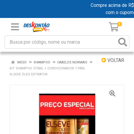
Compre acima de R$ 19
com o cupom
0
VOLTAR
INÍCIO
SHAMPOO
CABELOS NORMAIS
KIT SHAMPOO 375ML + CONDICIONADOR 170ML
ELSEVE ÓLEO EXTRATOR