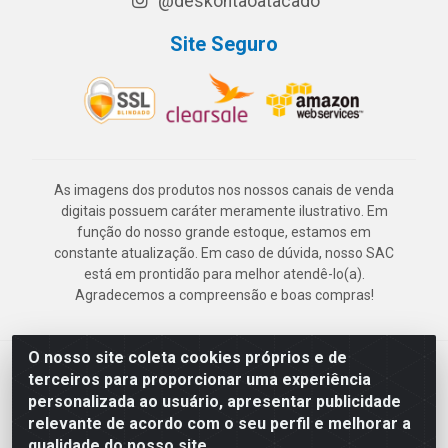
@deskontaoatacado
Site Seguro
As imagens dos produtos nos nossos canais de venda
digitais possuem caráter meramente ilustrativo. Em
função do nosso grande estoque, estamos em
constante atualização. Em caso de dúvida, nosso SAC
está em prontidão para melhor atendê-lo(a).
Agradecemos a compreensão e boas compras!
O nosso site coleta cookies próprios e de
Deskontão Atacado - Av. Marechal Mascarenhas de Morais, 2471 -
terceiros para proporcionar uma experiência
Imbiribeira - Recife/PE - CEP 51.150-001 - CNPJ 24.150.377/0003-
personalizada ao usuário, apresentar publicidade
57
relevante de acordo com o seu perfil e melhorar a
qualidade do nosso site.