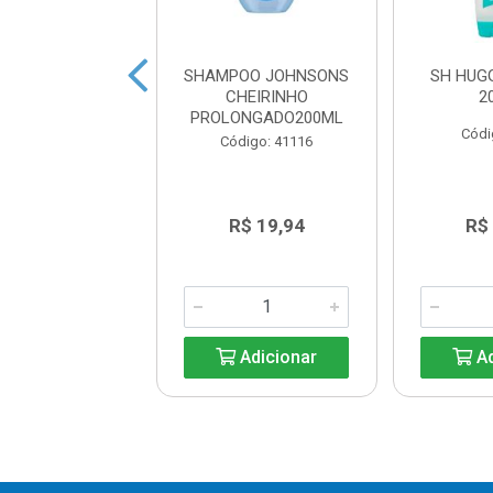
OO PALMOLIVE
SHAMPOO JOHNSONS
SH HUG
LS KIDS 350ML
CHEIRINHO
2
PROLONGADO200ML
ódigo: 2253
Códi
Código: 41116
R$ 23,00
R$ 19,94
R$
Adicionar
Adicionar
Ad