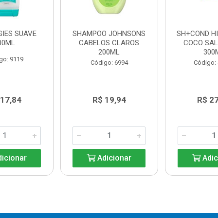
GIES SUAVE
SHAMPOO JOHNSONS
SH+COND H
00ML
CABELOS CLAROS
COCO SAL
200ML
300
go: 9119
Código: 6994
Código:
 17,84
R$ 19,94
R$ 2
icionar
Adicionar
Adic