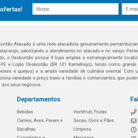
ofertas!
ontão Atacado é uma rede atacadista genuinamente pernambucana
 atacarejo, valorizando o atendimento no atacado e no varejo. Per
o, o Deskontão possui 4 lojas amplas e estrategicamente localiza
PE e Lojão Deskontão (BR 101 KarneKeijo), tendo como grande dif
peixes e queijos) e a ampla variedade de culinária oriental. Com
ciona variedade e preço baixo a famílias e comerciantes, que po
o dos seus negócios.
Departamentos
Fa
Bebidas
Hortifruti, Frutas
Carnes, Aves, Peixes e
Secas, Ovos e Pães
Bacalhau
Limpeza
Congelados e
Mercearia