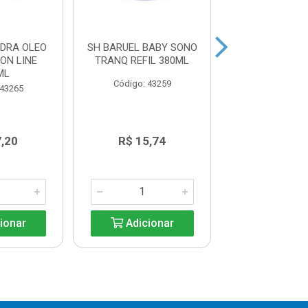
IDRA OLEO
SH BARUEL BABY SONO
SH BARUEL 
ON LINE
TRANQ REFIL 380ML
GLICERINA SU
ML
210ML
Código: 43259
 43265
Código: 43
7,20
R$ 15,74
R$ 8,9
ionar
Adicionar
Adicio