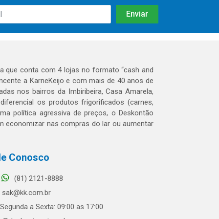
 que conta com 4 lojas no formato “cash and
tencente a KarneKeijo e com mais de 40 anos de
das nos bairros da Imbiribeira, Casa Amarela,
erencial os produtos frigorificados (carnes,
 uma política agressiva de preços, o Deskontão
dem economizar nas compras do lar ou aumentar
le Conosco
(81) 2121-8888
sak@kk.com.br
Segunda a Sexta: 09:00 as 17:00