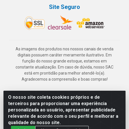
Site Seguro
As imagens dos produtos nos nossos canais de venda
digitais possuem caráter meramente ilustrativo. Em
função do nosso grande estoque, estamos em
constante atualização. Em caso de dúvida, nosso SAC
está em prontidão para melhor atendê-lo(a).
Agradecemos a compreensão e boas compras!
O nosso site coleta cookies próprios e de
Deskontão Atacado - Av. Marechal Mascarenhas de Morais, 2471 -
terceiros para proporcionar uma experiência
Imbiribeira - Recife/PE - CEP 51.150-001 - CNPJ 24.150.377/0003-
personalizada ao usuário, apresentar publicidade
57
relevante de acordo com o seu perfil e melhorar a
qualidade do nosso site.