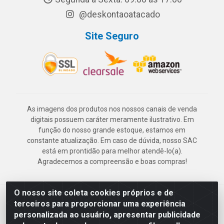
@deskontaoatacado
Site Seguro
As imagens dos produtos nos nossos canais de venda
digitais possuem caráter meramente ilustrativo. Em
função do nosso grande estoque, estamos em
constante atualização. Em caso de dúvida, nosso SAC
está em prontidão para melhor atendê-lo(a).
Agradecemos a compreensão e boas compras!
O nosso site coleta cookies próprios e de
Deskontão Atacado - Av. Marechal Mascarenhas de Morais, 2471 -
terceiros para proporcionar uma experiência
Imbiribeira - Recife/PE - CEP 51.150-001 - CNPJ 24.150.377/0003-
personalizada ao usuário, apresentar publicidade
57