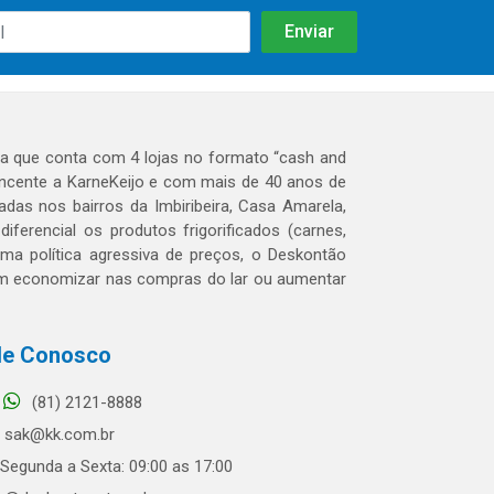
 que conta com 4 lojas no formato “cash and
tencente a KarneKeijo e com mais de 40 anos de
das nos bairros da Imbiribeira, Casa Amarela,
erencial os produtos frigorificados (carnes,
 uma política agressiva de preços, o Deskontão
dem economizar nas compras do lar ou aumentar
le Conosco
(81) 2121-8888
sak@kk.com.br
Segunda a Sexta: 09:00 as 17:00