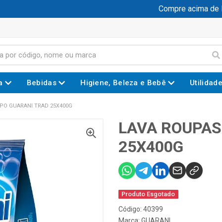
Compre acima de R$ 
a
Bebidas
Higiene, Beleza e Bebê
Utilidad
PO GUARANI TRAD 25X400G
LAVA ROUPAS
25X400G
Produto Esgotado
Código: 40399
Marca:
GUARANI