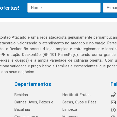
ofertas!
ontão Atacado é uma rede atacadista genuinamente pernambucana
 atacarejo, valorizando o atendimento no atacado e no varejo. Per
o, o Deskontão possui 4 lojas amplas e estrategicamente localiza
PE e Lojão Deskontão (BR 101 KarneKeijo), tendo como grande dif
peixes e queijos) e a ampla variedade de culinária oriental. Com
ciona variedade e preço baixo a famílias e comerciantes, que po
o dos seus negócios.
Departamentos
Fa
Bebidas
Hortifruti, Frutas
Carnes, Aves, Peixes e
Secas, Ovos e Pães
Bacalhau
Limpeza
Congelados e
Mercearia