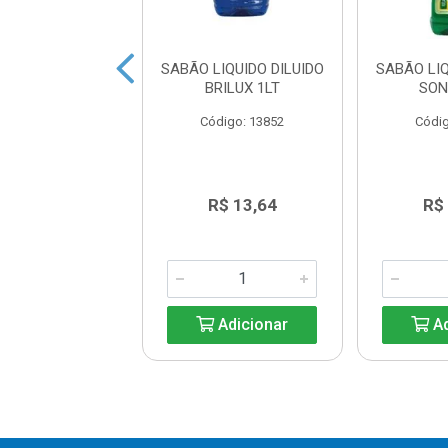
 LIQUIDO URCA
SABÃO LIQUIDO DILUIDO
SABÃO LIQ
VERDE 3L
BRILUX 1LT
SON
digo: 20413
Código: 13852
Códig
R$ 18,89
R$ 13,64
R$
Adicionar
Adicionar
Ad