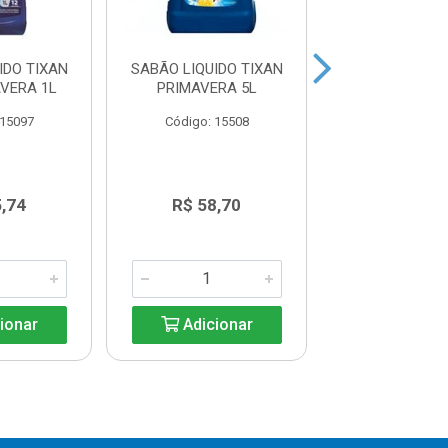
IDO TIXAN
SABÃO LIQUIDO TIXAN
SABÃO LIQ
VERA 1L
PRIMAVERA 5L
BRILHANTE
 15097
Código: 15508
Código: 15
5,74
R$ 58,70
R$ 39,8
ionar
Adicionar
Adicio