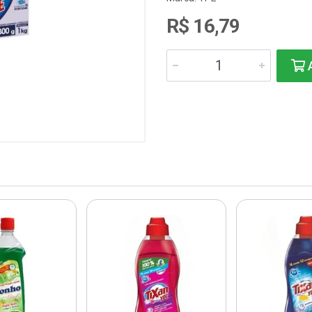
R$ 16,79
A