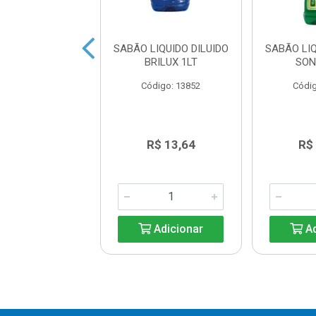
 LIQUIDO URCA
SABÃO LIQUIDO DILUIDO
SABÃO LIQ
VERDE 3L
BRILUX 1LT
SON
digo: 20413
Código: 13852
Códig
R$ 18,89
R$ 13,64
R$
Adicionar
Adicionar
Ad