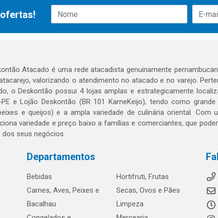
ofertas!
ontão Atacado é uma rede atacadista genuinamente pernambucana
 atacarejo, valorizando o atendimento no atacado e no varejo. Per
o, o Deskontão possui 4 lojas amplas e estrategicamente localiza
PE e Lojão Deskontão (BR 101 KarneKeijo), tendo como grande dif
peixes e queijos) e a ampla variedade de culinária oriental. Com
ciona variedade e preço baixo a famílias e comerciantes, que po
o dos seus negócios.
Departamentos
Fa
Bebidas
Hortifruti, Frutas
Carnes, Aves, Peixes e
Secas, Ovos e Pães
Bacalhau
Limpeza
Congelados e
Mercearia