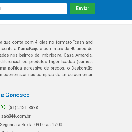
 que conta com 4 lojas no formato “cash and
tencente a KarneKeijo e com mais de 40 anos de
das nos bairros da Imbiribeira, Casa Amarela,
erencial os produtos frigorificados (carnes,
 uma política agressiva de preços, o Deskontão
dem economizar nas compras do lar ou aumentar
le Conosco
(81) 2121-8888
sak@kk.com.br
Segunda a Sexta: 09:00 as 17:00