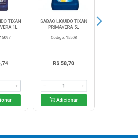
IDO TIXAN
SABÃO LIQUIDO TIXAN
SABÃO LIQ
VERA 1L
PRIMAVERA 5L
BRILHANTE
 15097
Código: 15508
Código: 15
5,74
R$ 58,70
R$ 39,8
ionar
Adicionar
Adicio