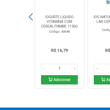
HANDELLE
IOGURTE LIQUIDO
IOG NAT
OLATE 8X540G
VITAMINA COM
LAR CE
CEREALITAMBE 1150G
digo: 38972
Códig
Código: 40648
R$ 16,79
R$ 16,79
R$
Adicionar
Adicionar
Ad