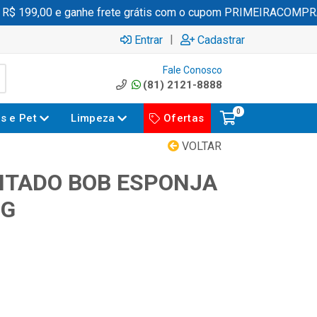
 199,00 e ganhe frete grátis com o cupom PRIMEIRACOMPRA
|
Entrar
Cadastrar
Fale Conosco
(81) 2121-8888
0
es e Pet
Limpeza
Ofertas
VOLTAR
NTADO BOB ESPONJA
0G