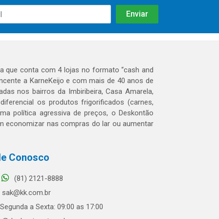
 que conta com 4 lojas no formato “cash and
tencente a KarneKeijo e com mais de 40 anos de
das nos bairros da Imbiribeira, Casa Amarela,
erencial os produtos frigorificados (carnes,
 uma política agressiva de preços, o Deskontão
dem economizar nas compras do lar ou aumentar
le Conosco
(81) 2121-8888
sak@kk.com.br
Segunda a Sexta: 09:00 as 17:00