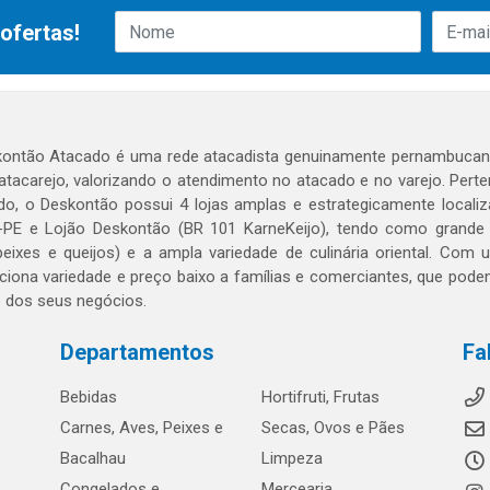
ofertas!
ontão Atacado é uma rede atacadista genuinamente pernambucana
 atacarejo, valorizando o atendimento no atacado e no varejo. Per
o, o Deskontão possui 4 lojas amplas e estrategicamente localiza
PE e Lojão Deskontão (BR 101 KarneKeijo), tendo como grande dif
peixes e queijos) e a ampla variedade de culinária oriental. Com
ciona variedade e preço baixo a famílias e comerciantes, que po
o dos seus negócios.
Departamentos
Fa
Bebidas
Hortifruti, Frutas
Carnes, Aves, Peixes e
Secas, Ovos e Pães
Bacalhau
Limpeza
Congelados e
Mercearia