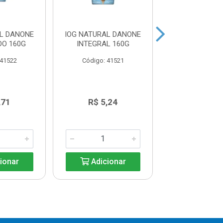
AL DANONE
IOG NATURAL DANONE
IOG CORPUS
DO 160G
INTEGRAL 160G
MORANGO 
 41522
Código: 41521
Código: 41
,71
R$ 5,24
R$ 18,8
ionar
Adicionar
Adicio