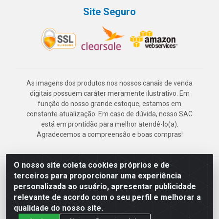
Site Seguro
As imagens dos produtos nos nossos canais de venda
digitais possuem caráter meramente ilustrativo. Em
função do nosso grande estoque, estamos em
constante atualização. Em caso de dúvida, nosso SAC
está em prontidão para melhor atendê-lo(a).
Agradecemos a compreensão e boas compras!
O nosso site coleta cookies próprios e de
Deskontão Atacado - Av. Marechal Mascarenhas de Morais, 2471 -
terceiros para proporcionar uma experiência
Imbiribeira - Recife/PE - CEP 51.150-001 - CNPJ 24.150.377/0003-
personalizada ao usuário, apresentar publicidade
57
relevante de acordo com o seu perfil e melhorar a
qualidade do nosso site.