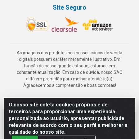
Site Seguro
As imagens dos produtos nos nossos canais de venda
digitais possuem caráter meramente ilustrativo. Em
função do nosso grande estoque, estamos em
constante atualização. Em caso de dúvida, nosso SAC
está em prontidão para melhor atendê-lo(a).
Agradecemos a compreensão e boas compras!
O nosso site coleta cookies próprios e de
Deskontão Atacado - Av. Marechal Mascarenhas de Morais, 2471 -
terceiros para proporcionar uma experiência
Imbiribeira - Recife/PE - CEP 51.150-001 - CNPJ 24.150.377/0003-
personalizada ao usuário, apresentar publicidade
57
relevante de acordo com o seu perfil e melhorar a
qualidade do nosso site.