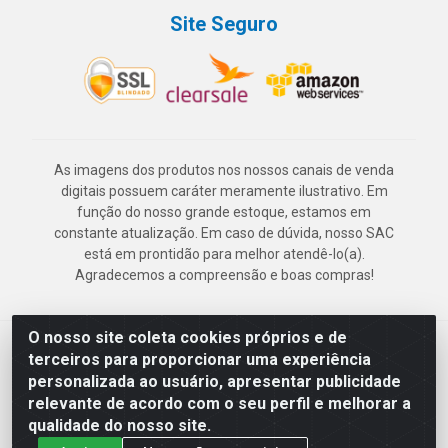
Site Seguro
As imagens dos produtos nos nossos canais de venda
digitais possuem caráter meramente ilustrativo. Em
função do nosso grande estoque, estamos em
constante atualização. Em caso de dúvida, nosso SAC
está em prontidão para melhor atendê-lo(a).
Agradecemos a compreensão e boas compras!
O nosso site coleta cookies próprios e de
Deskontão Atacado - Av. Marechal Mascarenhas de Morais, 2471 -
terceiros para proporcionar uma experiência
Imbiribeira - Recife/PE - CEP 51.150-001 - CNPJ 24.150.377/0003-
personalizada ao usuário, apresentar publicidade
57
relevante de acordo com o seu perfil e melhorar a
qualidade do nosso site.