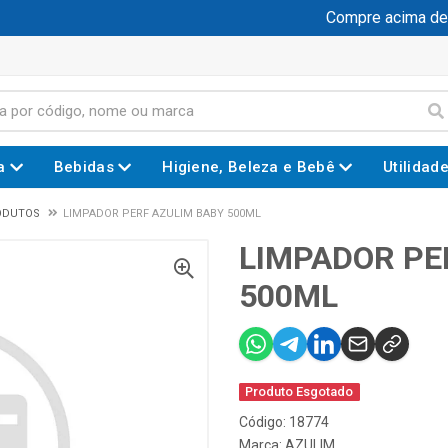
Compre acima de R$
a
Bebidas
Higiene, Beleza e Bebê
Utilidad
ODUTOS
LIMPADOR PERF AZULIM BABY 500ML
LIMPADOR PE
500ML
Produto Esgotado
Código: 18774
Marca:
AZULIM