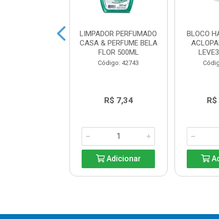
DOR PERFUMADO
LIMPADOR PERFUMADO
BLOCO H
A & PERFUME
CASA & PERFUME BELA
ACLOPA
UALIDAD 1L
FLOR 500ML
LEVE3
digo: 42741
Código: 42743
Códig
R$ 7,34
R$ 7,34
R$
Adicionar
Adicionar
Ad