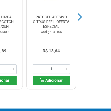
 LIMPA
PATOGEL ADESIVO
PATO GEL AD
SCOTCH-
CITRUS REFIL OFERTA
BLUE + APLIC
C/2UN
ESPECIAL
DISCOS 3
 43309
Código: 43106
Código: 43
8,89
R$ 13,64
R$ 27,2
ionar
Adicionar
Adicio