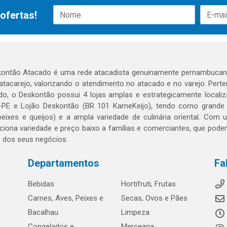
ofertas!
ontão Atacado é uma rede atacadista genuinamente pernambucana
 atacarejo, valorizando o atendimento no atacado e no varejo. Per
o, o Deskontão possui 4 lojas amplas e estrategicamente localiza
PE e Lojão Deskontão (BR 101 KarneKeijo), tendo como grande dif
peixes e queijos) e a ampla variedade de culinária oriental. Com
ciona variedade e preço baixo a famílias e comerciantes, que po
o dos seus negócios.
Departamentos
Fa
Bebidas
Hortifruti, Frutas
Carnes, Aves, Peixes e
Secas, Ovos e Pães
Bacalhau
Limpeza
Congelados e
Mercearia