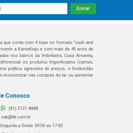
 que conta com 4 lojas no formato “cash and
tencente a KarneKeijo e com mais de 40 anos de
das nos bairros da Imbiribeira, Casa Amarela,
erencial os produtos frigorificados (carnes,
 uma política agressiva de preços, o Deskontão
dem economizar nas compras do lar ou aumentar
le Conosco
(81) 2121-8888
sak@kk.com.br
Segunda a Sexta: 09:00 as 17:00