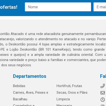
ofertas!
ontão Atacado é uma rede atacadista genuinamente pernambucana
 atacarejo, valorizando o atendimento no atacado e no varejo. Per
o, o Deskontão possui 4 lojas amplas e estrategicamente localiza
PE e Lojão Deskontão (BR 101 KarneKeijo), tendo como grande dif
peixes e queijos) e a ampla variedade de culinária oriental. Com
ciona variedade e preço baixo a famílias e comerciantes, que po
o dos seus negócios.
Departamentos
Fa
Bebidas
Hortifruti, Frutas
Carnes, Aves, Peixes e
Secas, Ovos e Pães
Bacalhau
Limpeza
Congelados e
Mercearia