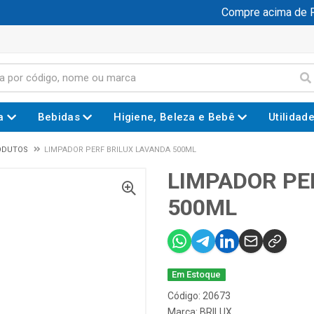
Compre acima de R$
a
Bebidas
Higiene, Beleza e Bebê
Utilidad
ODUTOS
LIMPADOR PERF BRILUX LAVANDA 500ML
LIMPADOR PE
500ML
Em Estoque
Código: 20673
Marca:
BRILUX