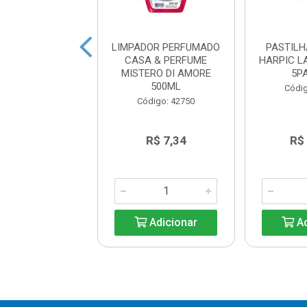
DOR PERFUMADO
LIMPADOR PERFUMADO
PASTILH
A & PERFUME
CASA & PERFUME
HARPIC L
DABLE 500ML
MISTERO DI AMORE
5P
500ML
digo: 42742
Códig
Código: 42750
R$ 7,34
R$ 7,34
R$
Adicionar
Adicionar
Ad