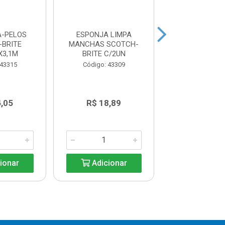
A-PELOS
ESPONJA LIMPA
PATOGEL AD
-BRITE
MANCHAS SCOTCH-
CITRUS REFIL
X3,1M
BRITE C/2UN
ESPECIA
 43315
Código: 43309
Código: 43
4,05
R$ 18,89
R$ 13,6
ionar
Adicionar
Adicio