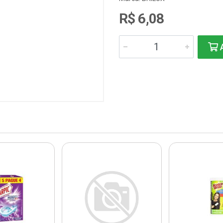
R$ 6,08
A