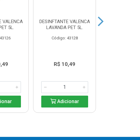
E VALENCA
DESINFTANTE VALENCA
DESINFETA
ET 5L.
LAVANDA PET 5L.
VALENÇA TAL
 43126
Código: 43128
Código: 44
0,49
R$ 10,49
R$ 10,4
ionar
Adicionar
Adicio