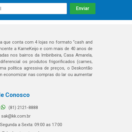
 que conta com 4 lojas no formato “cash and
tencente a KarneKeijo e com mais de 40 anos de
das nos bairros da Imbiribeira, Casa Amarela,
erencial os produtos frigorificados (carnes,
 uma política agressiva de preços, o Deskontão
dem economizar nas compras do lar ou aumentar
le Conosco
(81) 2121-8888
sak@kk.com.br
Segunda a Sexta: 09:00 as 17:00