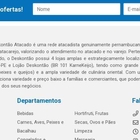
ofertas!
ontão Atacado é uma rede atacadista genuinamente pernambucana
 atacarejo, valorizando o atendimento no atacado e no varejo. Per
o, o Deskontão possui 4 lojas amplas e estrategicamente localiza
PE e Lojão Deskontão (BR 101 KarneKeijo), tendo como grande dif
peixes e queijos) e a ampla variedade de culinária oriental. Com
ciona variedade e preço baixo a famílias e comerciantes, que po
o dos seus negócios.
Departamentos
Fa
Bebidas
Hortifruti, Frutas
Carnes, Aves, Peixes e
Secas, Ovos e Pães
Bacalhau
Limpeza
Congelados e
Mercearia