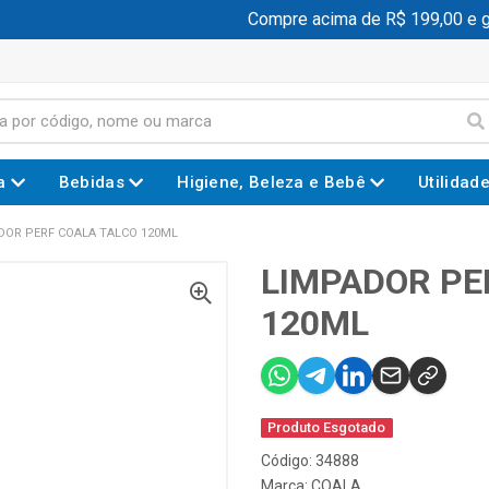
Compre acima de R$ 199,00 e ga
a
Bebidas
Higiene, Beleza e Bebê
Utilidad
DOR PERF COALA TALCO 120ML
LIMPADOR PE
120ML
Produto Esgotado
Código: 34888
Marca:
COALA