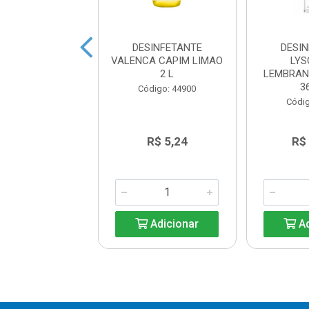
SINFETANTE
DESINFETANTE
DESI
A CAPIM LIMAO
VALENCA CAPIM LIMAO
LY
5 L
2 L
LEMBRAN
3
digo: 44906
Código: 44900
Códig
R$ 10,49
R$ 5,24
R$
Adicionar
Adicionar
Ad