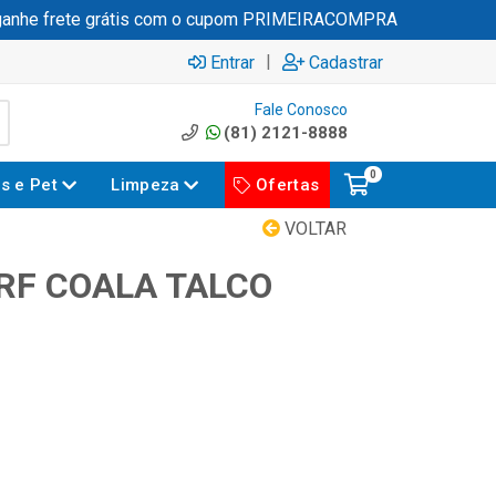
nhe frete grátis com o cupom PRIMEIRACOMPRA
|
Entrar
Cadastrar
Fale Conosco
(81) 2121-8888
0
es e Pet
Limpeza
Ofertas
VOLTAR
RF COALA TALCO