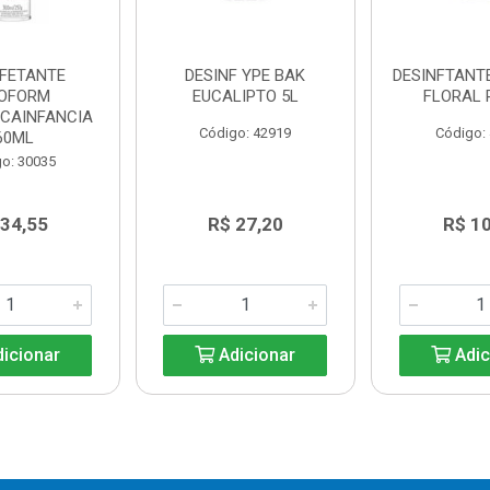
NFETANTE
DESINF YPE BAK
DESINFTANT
SOFORM
EUCALIPTO 5L
FLORAL P
CAINFANCIA
Código: 42919
Código:
60ML
o: 30035
 34,55
R$ 27,20
R$ 1
icionar
Adicionar
Adic