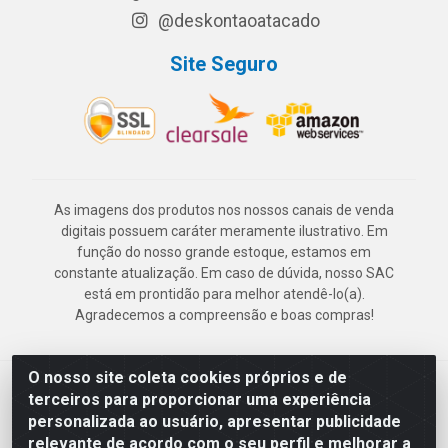
@deskontaoatacado
Site Seguro
As imagens dos produtos nos nossos canais de venda
digitais possuem caráter meramente ilustrativo. Em
função do nosso grande estoque, estamos em
constante atualização. Em caso de dúvida, nosso SAC
está em prontidão para melhor atendê-lo(a).
Agradecemos a compreensão e boas compras!
O nosso site coleta cookies próprios e de
Deskontão Atacado - Av. Marechal Mascarenhas de Morais, 2471 -
terceiros para proporcionar uma experiência
Imbiribeira - Recife/PE - CEP 51.150-001 - CNPJ 24.150.377/0003-
personalizada ao usuário, apresentar publicidade
57
relevante de acordo com o seu perfil e melhorar a