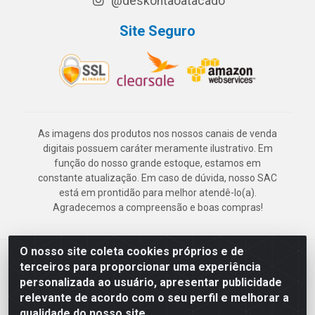
@deskontaoatacado
Site Seguro
As imagens dos produtos nos nossos canais de venda
digitais possuem caráter meramente ilustrativo. Em
função do nosso grande estoque, estamos em
constante atualização. Em caso de dúvida, nosso SAC
está em prontidão para melhor atendê-lo(a).
Agradecemos a compreensão e boas compras!
O nosso site coleta cookies próprios e de
Deskontão Atacado - Av. Marechal Mascarenhas de Morais, 2471 -
terceiros para proporcionar uma experiência
Imbiribeira - Recife/PE - CEP 51.150-001 - CNPJ 24.150.377/0003-
personalizada ao usuário, apresentar publicidade
57
relevante de acordo com o seu perfil e melhorar a
qualidade do nosso site.