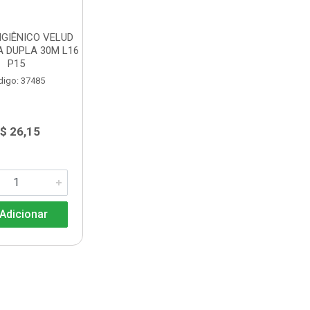
IGIÊNICO VELUD
A DUPLA 30M L16
P15
digo: 37485
$ 26,15
Adicionar