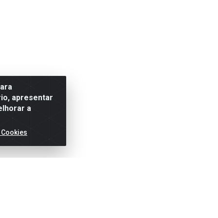
para
io, apresentar
elhorar a
 Cookies