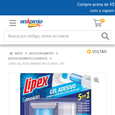
Compre acima de R$ 19
com o cupom
0
VOLTAR
INÍCIO
DESODORIZANTES
DESODORIZANTES DIVERSOS
LIPEX GEL ADES MARINE APLIC+REFIL 37G