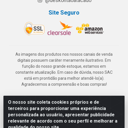
@deskontaoatacado
Site Seguro
As imagens dos produtos nos nossos canais de venda
digitais possuem caráter meramente ilustrativo. Em
função do nosso grande estoque, estamos em
constante atualização. Em caso de dúvida, nosso SAC
está em prontidão para melhor atendê-lo(a).
Agradecemos a compreensão e boas compras!
O nosso site coleta cookies próprios e de
Deskontão Atacado - Av. Marechal Mascarenhas de Morais, 2471 -
terceiros para proporcionar uma experiência
Imbiribeira - Recife/PE - CEP 51.150-001 - CNPJ 24.150.377/0003-
personalizada ao usuário, apresentar publicidade
57
relevante de acordo com o seu perfil e melhorar a
qualidade do nosso site.