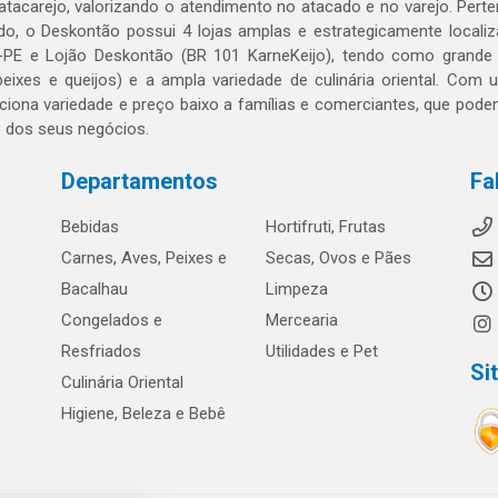
 atacarejo, valorizando o atendimento no atacado e no varejo. Per
o, o Deskontão possui 4 lojas amplas e estrategicamente localiza
PE e Lojão Deskontão (BR 101 KarneKeijo), tendo como grande dif
peixes e queijos) e a ampla variedade de culinária oriental. Com
ciona variedade e preço baixo a famílias e comerciantes, que po
o dos seus negócios.
Departamentos
Fa
Bebidas
Hortifruti, Frutas
Carnes, Aves, Peixes e
Secas, Ovos e Pães
Bacalhau
Limpeza
Congelados e
Mercearia
Resfriados
Utilidades e Pet
Si
Culinária Oriental
Higiene, Beleza e Bebê