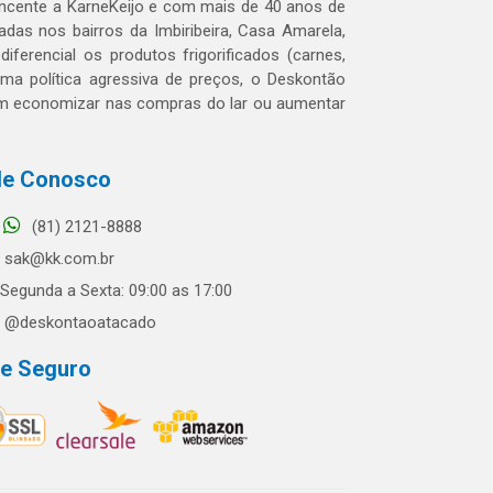
tencente a KarneKeijo e com mais de 40 anos de
das nos bairros da Imbiribeira, Casa Amarela,
erencial os produtos frigorificados (carnes,
 uma política agressiva de preços, o Deskontão
dem economizar nas compras do lar ou aumentar
le Conosco
(81) 2121-8888
sak@kk.com.br
Segunda a Sexta: 09:00 as 17:00
@deskontaoatacado
te Seguro