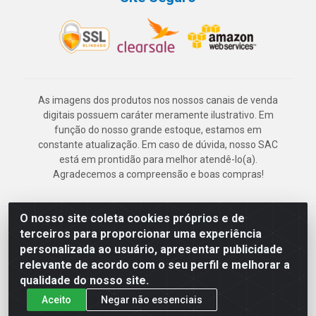
As imagens dos produtos nos nossos canais de venda
digitais possuem caráter meramente ilustrativo. Em
função do nosso grande estoque, estamos em
constante atualização. Em caso de dúvida, nosso SAC
está em prontidão para melhor atendê-lo(a).
Agradecemos a compreensão e boas compras!
O nosso site coleta cookies próprios e de
Deskontão Atacado - Av. Marechal Mascarenhas de Morais, 2471 -
terceiros para proporcionar uma experiência
Imbiribeira - Recife/PE - CEP 51.150-001 - CNPJ 24.150.377/0003-
personalizada ao usuário, apresentar publicidade
57
relevante de acordo com o seu perfil e melhorar a
qualidade do nosso site.
Aceito
Negar não essenciais