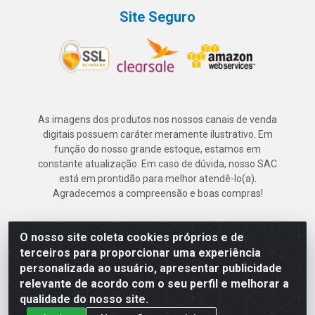
Site Seguro
As imagens dos produtos nos nossos canais de venda
digitais possuem caráter meramente ilustrativo. Em
função do nosso grande estoque, estamos em
constante atualização. Em caso de dúvida, nosso SAC
está em prontidão para melhor atendê-lo(a).
Agradecemos a compreensão e boas compras!
O nosso site coleta cookies próprios e de
Deskontão Atacado - Av. Marechal Mascarenhas de Morais, 2471 -
terceiros para proporcionar uma experiência
Imbiribeira - Recife/PE - CEP 51.150-001 - CNPJ 24.150.377/0003-
personalizada ao usuário, apresentar publicidade
57
relevante de acordo com o seu perfil e melhorar a
qualidade do nosso site.