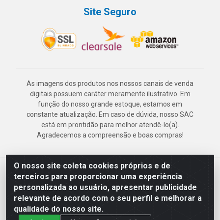
Site Seguro
As imagens dos produtos nos nossos canais de venda
digitais possuem caráter meramente ilustrativo. Em
função do nosso grande estoque, estamos em
constante atualização. Em caso de dúvida, nosso SAC
está em prontidão para melhor atendê-lo(a).
Agradecemos a compreensão e boas compras!
O nosso site coleta cookies próprios e de
Deskontão Atacado - Av. Marechal Mascarenhas de Morais, 2471 -
terceiros para proporcionar uma experiência
Imbiribeira - Recife/PE - CEP 51.150-001 - CNPJ 24.150.377/0003-
personalizada ao usuário, apresentar publicidade
57
relevante de acordo com o seu perfil e melhorar a
qualidade do nosso site.