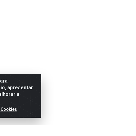
para
io, apresentar
elhorar a
 Cookies