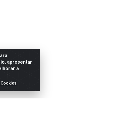
para
io, apresentar
elhorar a
 Cookies