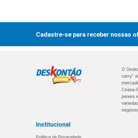
Cadastre-se para receber nossas of
O Desko
carry” 
mercado
Ceasa-P
peixes 
varieda
negócio
Institucional
Política de Privacidade