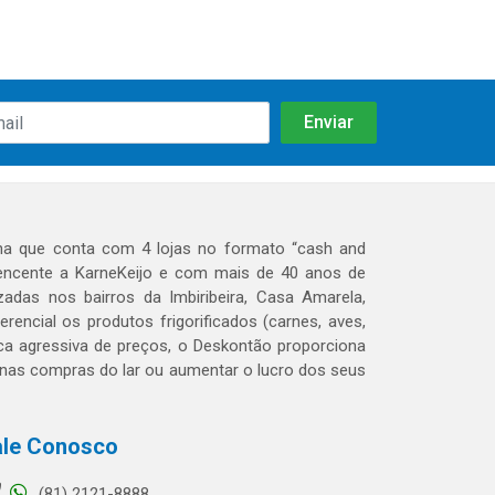
a que conta com 4 lojas no formato “cash and
rtencente a KarneKeijo e com mais de 40 anos de
adas nos bairros da Imbiribeira, Casa Amarela,
encial os produtos frigorificados (carnes, aves,
tica agressiva de preços, o Deskontão proporciona
 nas compras do lar ou aumentar o lucro dos seus
ale Conosco
(81) 2121-8888