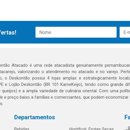
ertas!
ntão Atacado é uma rede atacadista genuinamente pernambucan
atacarejo, valorizando o atendimento no atacado e no varejo. Pe
, o Deskontão possui 4 lojas amplas e estrategicamente localiz
E e Lojão Deskontão (BR 101 KarneKeijo), tendo como grande difer
e queijos) e a ampla variedade de culinária oriental. Com uma polí
de e preço baixo a famílias e comerciantes, que podem economizar
s.
Departamentos
F
Bebidas
Hortifruti, Frutas Secas,