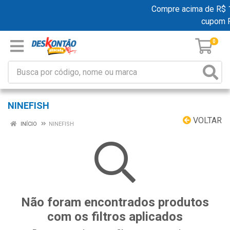
Compre acima de R$ 19
cupom 
0
NINEFISH
VOLTAR
INÍCIO
NINEFISH
Não foram encontrados produtos
com os filtros aplicados