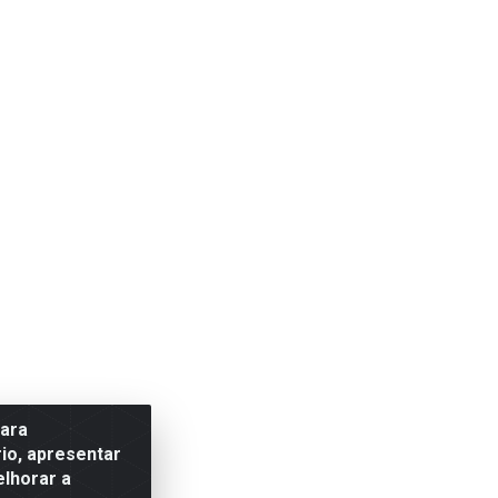
para
io, apresentar
elhorar a