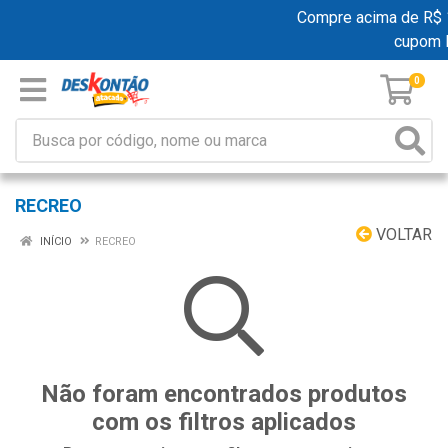
Compre acima de R$ 19
cupom 
0
RECREO
VOLTAR
INÍCIO
RECREO
Não foram encontrados produtos
com os filtros aplicados