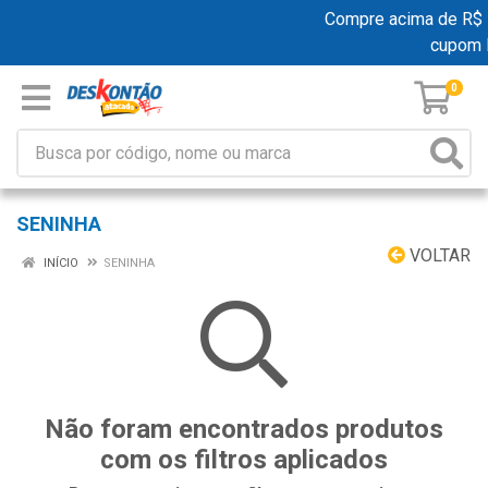
Compre acima de R$ 19
cupom 
0
SENINHA
VOLTAR
INÍCIO
SENINHA
Não foram encontrados produtos
com os filtros aplicados