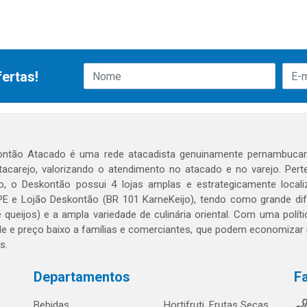
ertas!
ntão Atacado é uma rede atacadista genuinamente pernambucan
atacarejo, valorizando o atendimento no atacado e no varejo. Pe
, o Deskontão possui 4 lojas amplas e estrategicamente localiz
E e Lojão Deskontão (BR 101 KarneKeijo), tendo como grande difer
e queijos) e a ampla variedade de culinária oriental. Com uma polí
de e preço baixo a famílias e comerciantes, que podem economizar
s.
Departamentos
F
Bebidas
Hortifruti, Frutas Secas,