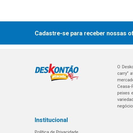
Cadastre-se para receber nossas of
O Desko
carry” 
mercado
Ceasa-P
peixes 
varieda
negócio
Institucional
Política de Privacidade