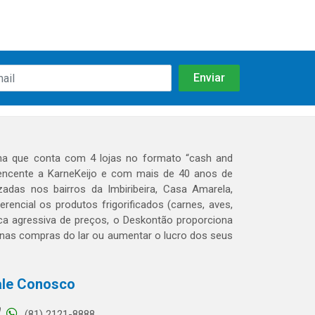
a que conta com 4 lojas no formato “cash and
rtencente a KarneKeijo e com mais de 40 anos de
adas nos bairros da Imbiribeira, Casa Amarela,
encial os produtos frigorificados (carnes, aves,
tica agressiva de preços, o Deskontão proporciona
 nas compras do lar ou aumentar o lucro dos seus
ale Conosco
(81) 2121-8888