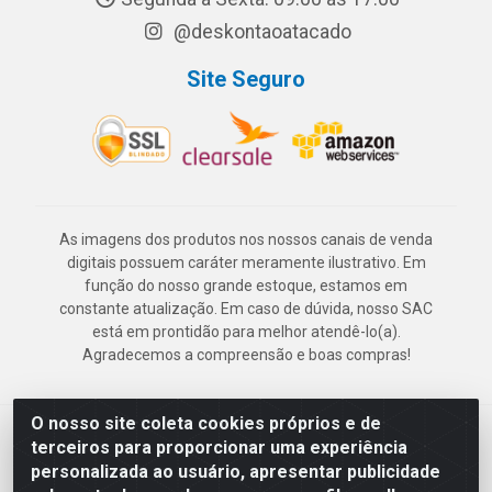
@deskontaoatacado
Site Seguro
As imagens dos produtos nos nossos canais de venda
digitais possuem caráter meramente ilustrativo. Em
função do nosso grande estoque, estamos em
constante atualização. Em caso de dúvida, nosso SAC
está em prontidão para melhor atendê-lo(a).
Agradecemos a compreensão e boas compras!
O nosso site coleta cookies próprios e de
Deskontão Atacado - Av. Marechal Mascarenhas de Morais, 2471 -
terceiros para proporcionar uma experiência
Imbiribeira - Recife/PE - CEP 51.150-001 - CNPJ 24.150.377/0003-
personalizada ao usuário, apresentar publicidade
57