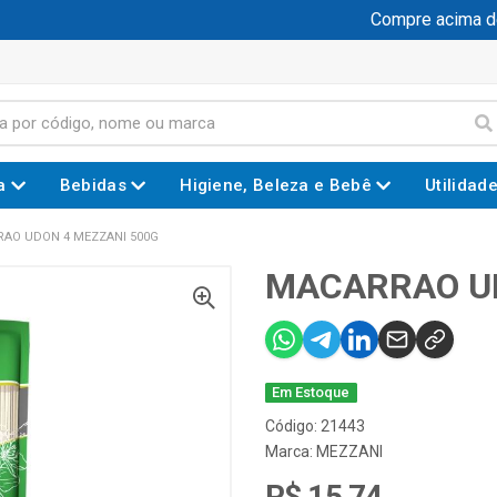
Compre acima de R
a
Bebidas
Higiene, Beleza e Bebê
Utilidad
AO UDON 4 MEZZANI 500G
MACARRAO UD
Em Estoque
Código: 21443
Marca:
MEZZANI
R$ 15,74