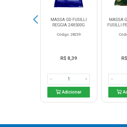
A ESPAGUETE
MASSA GD FUSILLI
MASSA 
M BOM SABOR
REGGIA 24X500G
FUSILLI 
400G
Código: 28239
Códi
digo: 34366
R$ 2,61
R$ 8,39
R$
Adicionar
Adicionar
Ad