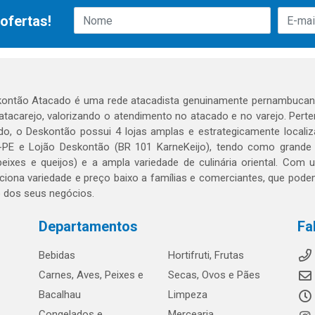
ofertas!
ontão Atacado é uma rede atacadista genuinamente pernambucana
 atacarejo, valorizando o atendimento no atacado e no varejo. Per
o, o Deskontão possui 4 lojas amplas e estrategicamente localiza
PE e Lojão Deskontão (BR 101 KarneKeijo), tendo como grande dif
peixes e queijos) e a ampla variedade de culinária oriental. Com
ciona variedade e preço baixo a famílias e comerciantes, que po
o dos seus negócios.
Departamentos
Fa
Bebidas
Hortifruti, Frutas
Carnes, Aves, Peixes e
Secas, Ovos e Pães
Bacalhau
Limpeza
Congelados e
Mercearia