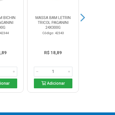
M BICHIN
MASSA BAM LETRIN
MASSA LAS
AGANINI
TRICOL PAGANINI
VERDE PAGA
00G
24X300G
15X200
 42344
Código: 42343
Código: 42
8,89
R$ 18,89
R$ 13,6
ionar
Adicionar
Adicio