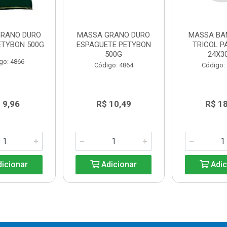
GRANO DURO
MASSA GRANO DURO
MASSA BA
PETYBON 500G
ESPAGUETE PETYBON
TRICOL P
500G
24X3
go: 4866
Código: 4864
Código:
 9,96
R$ 10,49
R$ 1
icionar
Adicionar
Adic