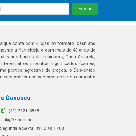
 que conta com 4 lojas no formato “cash and
tencente a KarneKeijo e com mais de 40 anos de
das nos bairros da Imbiribeira, Casa Amarela,
erencial os produtos frigorificados (carnes,
 uma política agressiva de preços, o Deskontão
dem economizar nas compras do lar ou aumentar
le Conosco
(81) 2121-8888
sak@kk.com.br
Segunda a Sexta: 09:00 as 17:00