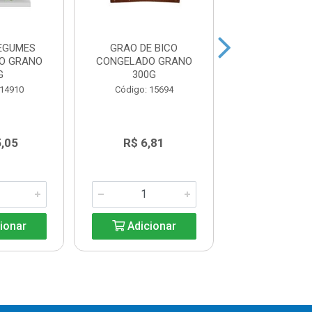
LEGUMES
GRAO DE BICO
MIX CLASS
O GRANO
CONGELADO GRANO
CONGELADO 
G
300G
1KG (CENOU
CUBOS,BRÓCOL
 14910
Código: 15694
Código: 18
De: R$ 23
5,05
R$ 6,81
Por: R$ 1
ionar
Adicionar
Adicio