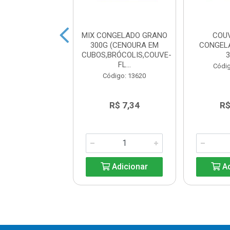
OUVE FLOR
MIX CONGELADO GRANO
COU
ELADO GRANO
300G (CENOURA EM
CONGEL
1KG
CUBOS,BRÓCOLIS,COUVE-
FL...
ódigo: 6556
Códig
Código: 13620
R$ 19,94
R$ 7,34
R$
Adicionar
Adicionar
Ad