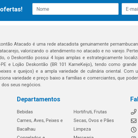
ofertas!
ontão Atacado é uma rede atacadista genuinamente pernambucana
 atacarejo, valorizando o atendimento no atacado e no varejo. Per
o, o Deskontão possui 4 lojas amplas e estrategicamente localiza
PE e Lojão Deskontão (BR 101 KarneKeijo), tendo como grande dif
peixes e queijos) e a ampla variedade de culinária oriental. Com
ciona variedade e preço baixo a famílias e comerciantes, que po
o dos seus negócios.
Departamentos
Fa
Bebidas
Hortifruti, Frutas
Carnes, Aves, Peixes e
Secas, Ovos e Pães
Bacalhau
Limpeza
Congelados e
Mercearia