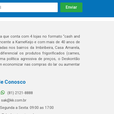
 que conta com 4 lojas no formato “cash and
tencente a KarneKeijo e com mais de 40 anos de
das nos bairros da Imbiribeira, Casa Amarela,
erencial os produtos frigorificados (carnes,
 uma política agressiva de preços, o Deskontão
dem economizar nas compras do lar ou aumentar
le Conosco
(81) 2121-8888
sak@kk.com.br
Segunda a Sexta: 09:00 as 17:00