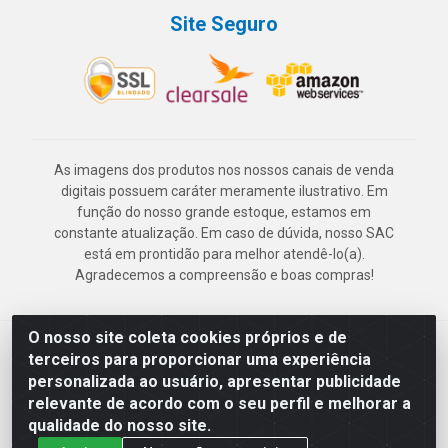
Site Seguro
As imagens dos produtos nos nossos canais de venda
digitais possuem caráter meramente ilustrativo. Em
função do nosso grande estoque, estamos em
constante atualização. Em caso de dúvida, nosso SAC
está em prontidão para melhor atendê-lo(a).
Agradecemos a compreensão e boas compras!
O nosso site coleta cookies próprios e de
Deskontão Atacado - Av. Marechal Mascarenhas de Morais, 2471 -
terceiros para proporcionar uma experiência
Imbiribeira - Recife/PE - CEP 51.150-001 - CNPJ 24.150.377/0003-
personalizada ao usuário, apresentar publicidade
57
relevante de acordo com o seu perfil e melhorar a
qualidade do nosso site.