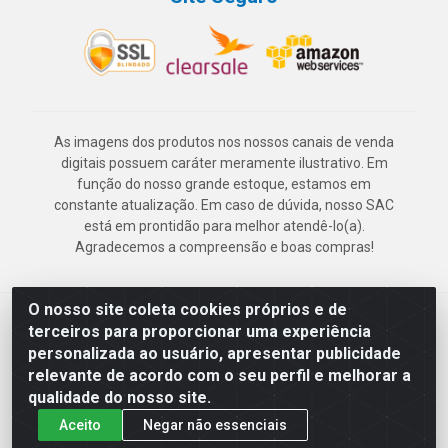
As imagens dos produtos nos nossos canais de venda
digitais possuem caráter meramente ilustrativo. Em
função do nosso grande estoque, estamos em
constante atualização. Em caso de dúvida, nosso SAC
está em prontidão para melhor atendê-lo(a).
Agradecemos a compreensão e boas compras!
O nosso site coleta cookies próprios e de
Deskontão Atacado - Av. Marechal Mascarenhas de Morais, 2471 -
terceiros para proporcionar uma experiência
Imbiribeira - Recife/PE - CEP 51.150-001 - CNPJ 24.150.377/0003-
personalizada ao usuário, apresentar publicidade
57
relevante de acordo com o seu perfil e melhorar a
qualidade do nosso site.
Aceito
Negar não essenciais