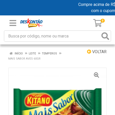
Compre acima de R$ 1
com o cupom
0
VOLTAR
INÍCIO
LEITE
TEMPEROS
MAIS SABOR AVES 60GR