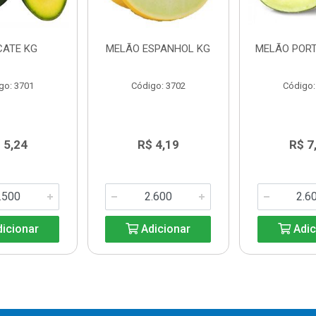
CATE KG
MELÃO ESPANHOL KG
MELÃO POR
go: 3701
Código: 3702
Código:
 5,24
R$ 4,19
R$ 7
icionar
Adicionar
Adic