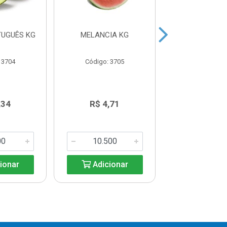
TUGUÊS KG
MELANCIA KG
COCO SECO U
 3704
Código: 3705
Código: 37
,34
R$ 4,71
R$ 5,2
ionar
Adicionar
Adicio