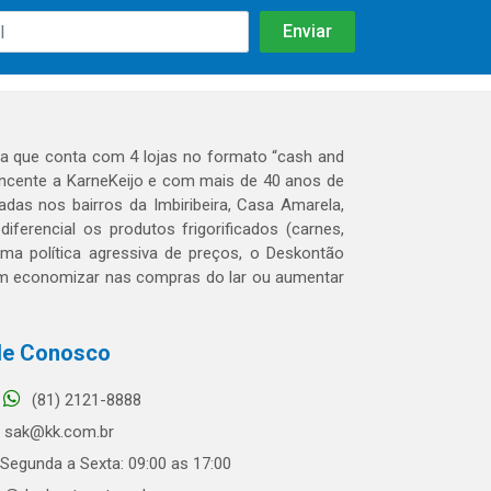
 que conta com 4 lojas no formato “cash and
tencente a KarneKeijo e com mais de 40 anos de
das nos bairros da Imbiribeira, Casa Amarela,
erencial os produtos frigorificados (carnes,
 uma política agressiva de preços, o Deskontão
dem economizar nas compras do lar ou aumentar
le Conosco
(81) 2121-8888
sak@kk.com.br
Segunda a Sexta: 09:00 as 17:00