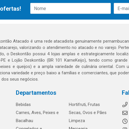
ofertas!
ontão Atacado é uma rede atacadista genuinamente pernambucana
 atacarejo, valorizando o atendimento no atacado e no varejo. Per
o, o Deskontão possui 4 lojas amplas e estrategicamente localiza
PE e Lojão Deskontão (BR 101 KarneKeijo), tendo como grande dif
peixes e queijos) e a ampla variedade de culinária oriental. Com
ciona variedade e preço baixo a famílias e comerciantes, que po
o dos seus negócios.
Departamentos
Fa
Bebidas
Hortifruti, Frutas
Carnes, Aves, Peixes e
Secas, Ovos e Pães
Bacalhau
Limpeza
Congelados e
Mercearia