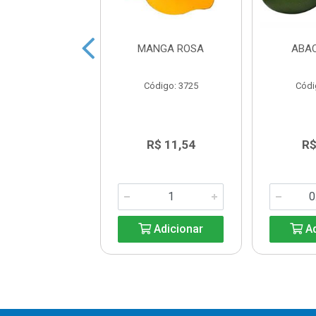
GO CONGELADO
MANGA ROSA
ABA
NAA 1,02KG
digo: 39909
Código: 3725
Códi
R$ 16,79
R$ 11,54
R$
Adicionar
Adicionar
Ad