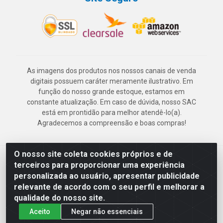
As imagens dos produtos nos nossos canais de venda
digitais possuem caráter meramente ilustrativo. Em
função do nosso grande estoque, estamos em
constante atualização. Em caso de dúvida, nosso SAC
está em prontidão para melhor atendê-lo(a).
Agradecemos a compreensão e boas compras!
O nosso site coleta cookies próprios e de
Deskontão Atacado - Av. Marechal Mascarenhas de Morais, 2471 -
terceiros para proporcionar uma experiência
Imbiribeira - Recife/PE - CEP 51.150-001 - CNPJ 24.150.377/0003-
personalizada ao usuário, apresentar publicidade
57
relevante de acordo com o seu perfil e melhorar a
qualidade do nosso site.
Aceito
Negar não essenciais