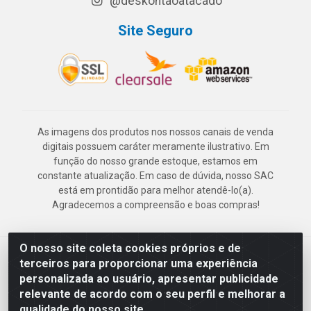
@deskontaoatacado
Site Seguro
As imagens dos produtos nos nossos canais de venda
digitais possuem caráter meramente ilustrativo. Em
função do nosso grande estoque, estamos em
constante atualização. Em caso de dúvida, nosso SAC
está em prontidão para melhor atendê-lo(a).
Agradecemos a compreensão e boas compras!
O nosso site coleta cookies próprios e de
Deskontão Atacado - Av. Marechal Mascarenhas de Morais, 2471 -
terceiros para proporcionar uma experiência
Imbiribeira - Recife/PE - CEP 51.150-001 - CNPJ 24.150.377/0003-
personalizada ao usuário, apresentar publicidade
57
relevante de acordo com o seu perfil e melhorar a
qualidade do nosso site.