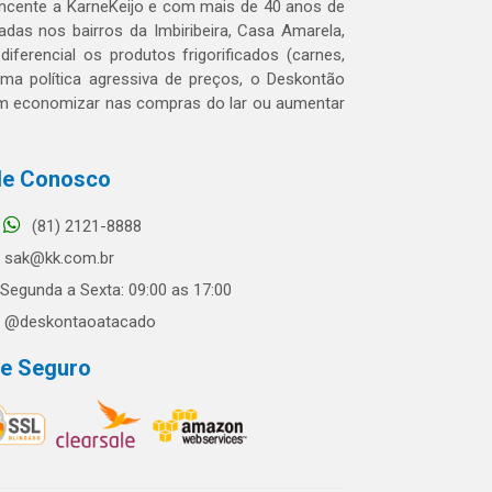
tencente a KarneKeijo e com mais de 40 anos de
das nos bairros da Imbiribeira, Casa Amarela,
erencial os produtos frigorificados (carnes,
 uma política agressiva de preços, o Deskontão
dem economizar nas compras do lar ou aumentar
le Conosco
(81) 2121-8888
sak@kk.com.br
Segunda a Sexta: 09:00 as 17:00
@deskontaoatacado
te Seguro