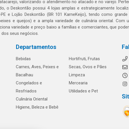
 atacarejo, valorizando o atendimento no atacado e no varejo. Per
o, o Deskontão possui 4 lojas amplas e estrategicamente localiza
PE e Lojão Deskontão (BR 101 KarneKeijo), tendo como grande dif
peixes e queijos) e a ampla variedade de culinária oriental. Com
ciona variedade e preço baixo a famílias e comerciantes, que po
o dos seus negócios.
Departamentos
Fa
Bebidas
Hortifruti, Frutas
Carnes, Aves, Peixes e
Secas, Ovos e Pães
Bacalhau
Limpeza
Congelados e
Mercearia
Resfriados
Utilidades e Pet
Si
Culinária Oriental
Higiene, Beleza e Bebê