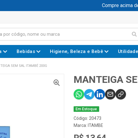
Compre acima de 
a
Bebidas
Higiene, Beleza e Bebê
Utilidad
TEIGA SEM SAL ITAMBÉ 200G
MANTEIGA SE
Em Estoque
Código: 20473
Marca:
ITAMBE
R$ 13,64