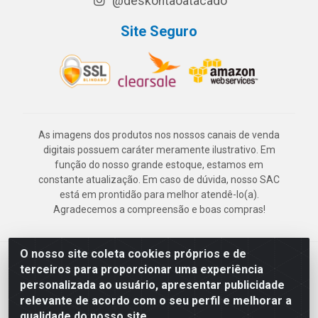
@deskontaoatacado
Site Seguro
As imagens dos produtos nos nossos canais de venda
digitais possuem caráter meramente ilustrativo. Em
função do nosso grande estoque, estamos em
constante atualização. Em caso de dúvida, nosso SAC
está em prontidão para melhor atendê-lo(a).
Agradecemos a compreensão e boas compras!
O nosso site coleta cookies próprios e de
Deskontão Atacado - Av. Marechal Mascarenhas de Morais, 2471 -
terceiros para proporcionar uma experiência
Imbiribeira - Recife/PE - CEP 51.150-001 - CNPJ 24.150.377/0003-
personalizada ao usuário, apresentar publicidade
57
relevante de acordo com o seu perfil e melhorar a
qualidade do nosso site.