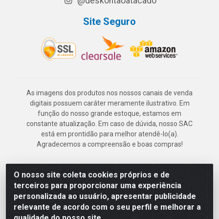
@deskontaoatacado
Site Seguro
As imagens dos produtos nos nossos canais de venda
digitais possuem caráter meramente ilustrativo. Em
função do nosso grande estoque, estamos em
constante atualização. Em caso de dúvida, nosso SAC
está em prontidão para melhor atendê-lo(a).
Agradecemos a compreensão e boas compras!
O nosso site coleta cookies próprios e de
Deskontão Atacado - Av. Marechal Mascarenhas de Morais, 2471 -
terceiros para proporcionar uma experiência
Imbiribeira - Recife/PE - CEP 51.150-001 - CNPJ 24.150.377/0003-
personalizada ao usuário, apresentar publicidade
57
relevante de acordo com o seu perfil e melhorar a
qualidade do nosso site.