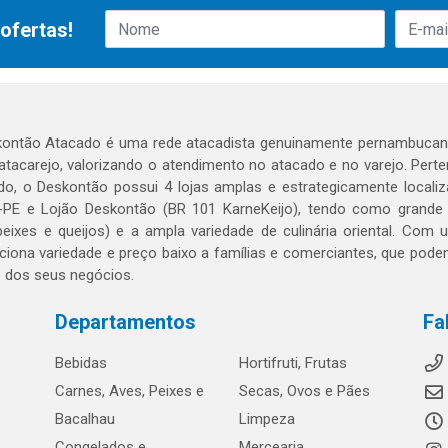
ofertas!
ontão Atacado é uma rede atacadista genuinamente pernambucana
 atacarejo, valorizando o atendimento no atacado e no varejo. Per
o, o Deskontão possui 4 lojas amplas e estrategicamente localiza
PE e Lojão Deskontão (BR 101 KarneKeijo), tendo como grande dif
peixes e queijos) e a ampla variedade de culinária oriental. Com
ciona variedade e preço baixo a famílias e comerciantes, que po
o dos seus negócios.
Departamentos
Fa
Bebidas
Hortifruti, Frutas
Carnes, Aves, Peixes e
Secas, Ovos e Pães
Bacalhau
Limpeza
Congelados e
Mercearia