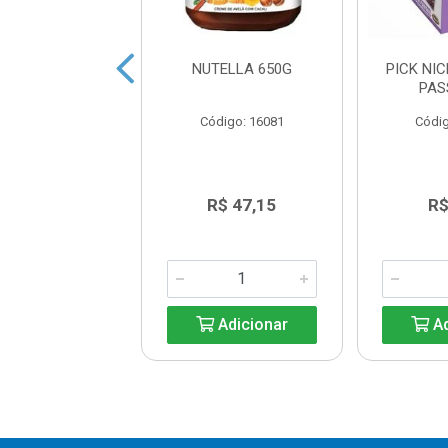
TELLA 350G
NUTELLA 650G
PICK NI
PAS
ódigo: 9334
Código: 16081
Códig
R$ 41,90
R$ 47,15
R$
Adicionar
Adicionar
Ad