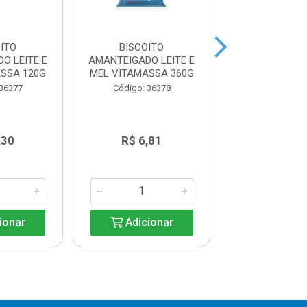
ITO
BISCOITO
BISCOIT
O LEITE E
AMANTEIGADO LEITE E
AMANTEIG
SSA 120G
MEL VITAMASSA 360G
CHOCOLA
VITAMASSA 
 36377
Código: 36378
Código: 36
,30
R$ 6,81
R$ 2,3
ionar
Adicionar
Adicio