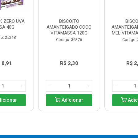
CK ZERO UVA
BISCOITO
BISCO
SA 40G
AMANTEIGADO COCO
AMANTEIGAD
VITAMASSA 120G
MEL VITAMA
o: 25218
Código: 36376
Código:
 8,91
R$ 2,30
R$ 2
icionar
Adicionar
Adic