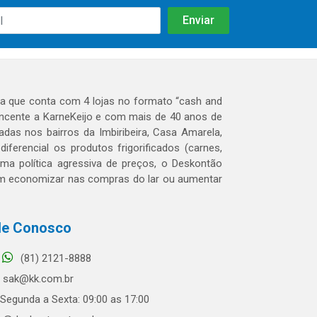
 que conta com 4 lojas no formato “cash and
tencente a KarneKeijo e com mais de 40 anos de
das nos bairros da Imbiribeira, Casa Amarela,
erencial os produtos frigorificados (carnes,
 uma política agressiva de preços, o Deskontão
dem economizar nas compras do lar ou aumentar
le Conosco
(81) 2121-8888
sak@kk.com.br
Segunda a Sexta: 09:00 as 17:00