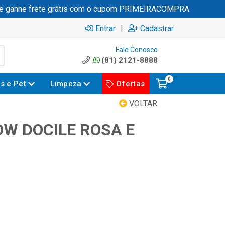
ganhe frete grátis com o cupom PRIMEIRACOMPRA
|
Entrar
Cadastrar
Fale Conosco
(81) 2121-8888
0
es e Pet
Limpeza
Ofertas
VOLTAR
W DOCILE ROSA E