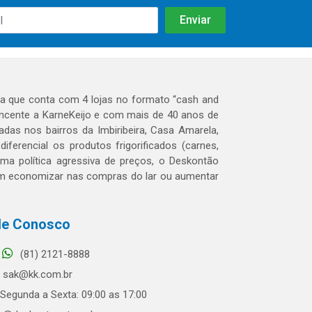
 que conta com 4 lojas no formato “cash and
tencente a KarneKeijo e com mais de 40 anos de
das nos bairros da Imbiribeira, Casa Amarela,
erencial os produtos frigorificados (carnes,
 uma política agressiva de preços, o Deskontão
dem economizar nas compras do lar ou aumentar
le Conosco
(81) 2121-8888
sak@kk.com.br
Segunda a Sexta: 09:00 as 17:00