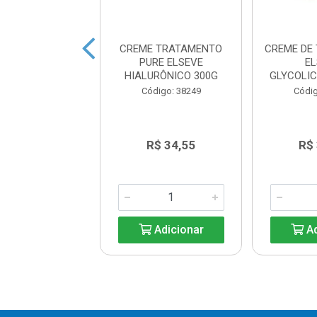
 TRATAMENTO
CREME TRATAMENTO
CREME DE
VE REPARAÇÃO
PURE ELSEVE
E
TAL 5 300G
HIALURÔNICO 300G
GLYCOLI
ódigo: 9523
Código: 38249
Códig
R$ 34,55
R$ 34,55
R$
Adicionar
Adicionar
Ad