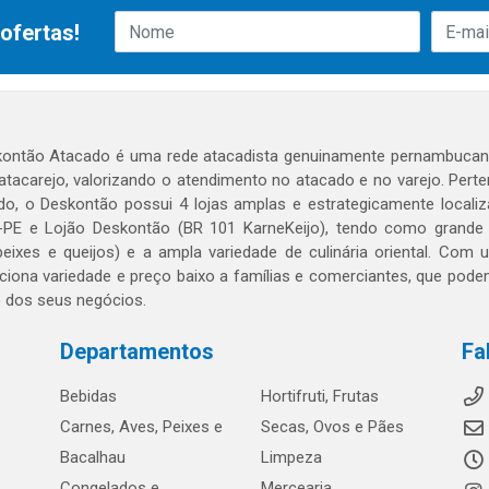
ofertas!
ontão Atacado é uma rede atacadista genuinamente pernambucana
 atacarejo, valorizando o atendimento no atacado e no varejo. Per
o, o Deskontão possui 4 lojas amplas e estrategicamente localiza
PE e Lojão Deskontão (BR 101 KarneKeijo), tendo como grande dif
peixes e queijos) e a ampla variedade de culinária oriental. Com
ciona variedade e preço baixo a famílias e comerciantes, que po
o dos seus negócios.
Departamentos
Fa
Bebidas
Hortifruti, Frutas
Carnes, Aves, Peixes e
Secas, Ovos e Pães
Bacalhau
Limpeza
Congelados e
Mercearia