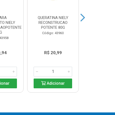
ARA
QUERATINA NIELY
CREME TRAT
O NIELY
RECONSTRUCAO
ELSEVE REPA
CAOPOTENTE
POTENTE 80G
TOTAL 5 3
G
Código: 43960
Código: 95
 43958
,94
R$ 20,99
R$ 34,5
ionar
Adicionar
Adicio