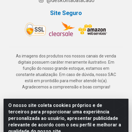
@deskontaoatacado
Site Seguro
As imagens dos produtos nos nossos canais de venda
digitais possuem caráter meramente ilustrativo. Em
função do nosso grande estoque, estamos em
constante atualização. Em caso de dúvida, nosso SAC
está em prontidão para melhor atendê-lo(a).
Agradecemos a compreensão e boas compras!
O nosso site coleta cookies próprios e de
Deskontão Atacado - Av. Marechal Mascarenhas de Morais, 2471 -
terceiros para proporcionar uma experiência
Imbiribeira - Recife/PE - CEP 51.150-001 - CNPJ 24.150.377/0003-
personalizada ao usuário, apresentar publicidade
57
relevante de acordo com o seu perfil e melhorar a
qualidade do nosso site.