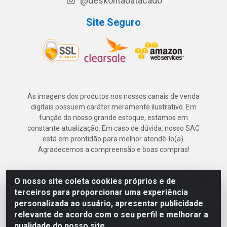
@deskontaoatacado
Site Seguro
As imagens dos produtos nos nossos canais de venda
digitais possuem caráter meramente ilustrativo. Em
função do nosso grande estoque, estamos em
constante atualização. Em caso de dúvida, nosso SAC
está em prontidão para melhor atendê-lo(a).
Agradecemos a compreensão e boas compras!
O nosso site coleta cookies próprios e de
Deskontão Atacado - Av. Marechal Mascarenhas de Morais, 2471 -
terceiros para proporcionar uma experiência
Imbiribeira - Recife/PE - CEP 51.150-001 - CNPJ 24.150.377/0003-
personalizada ao usuário, apresentar publicidade
57
relevante de acordo com o seu perfil e melhorar a
qualidade do nosso site.